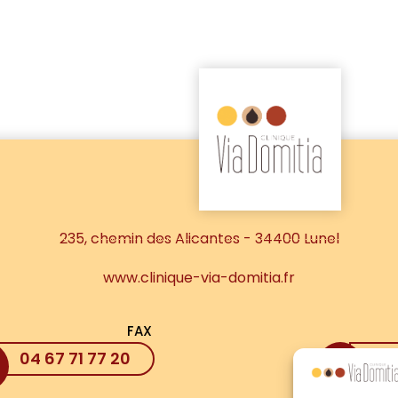
235, chemin des Alicantes - 34400 Lunel
www.clinique-via-domitia.fr
FAX
04 67 71 77 20
04