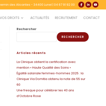
hemin des Alicantes - 34400 Lunel
|
04 67 91 92 00
VOS DROITS
ACTUALITÉS
RECRUTEMENT
CONTACT
Rechercher
RECHERCHER
Articles récents
La Clinique obtient la certification avec
mention « Haute Qualité des Soins »
Égalité salariale femmes-hommes 2025 : la
Clinique Via Domitia obtenu la note de 55 sur
60
Une fresque pour célébrer les 40 ans
d’Octobre Rose