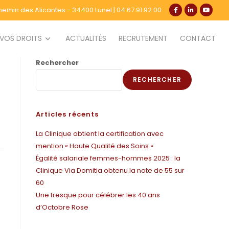
hemin des Alicantes - 34400 Lunel
|
04 67 91 92 00
VOS DROITS
ACTUALITÉS
RECRUTEMENT
CONTACT
Rechercher
RECHERCHER
Articles récents
La Clinique obtient la certification avec
mention « Haute Qualité des Soins »
Égalité salariale femmes-hommes 2025 : la
Clinique Via Domitia obtenu la note de 55 sur
60
Une fresque pour célébrer les 40 ans
d’Octobre Rose