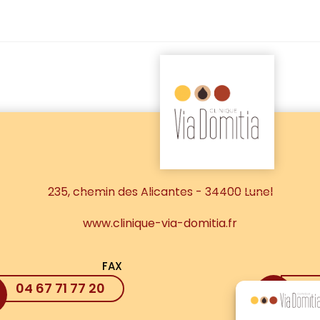
235, chemin des Alicantes - 34400 Lunel
www.clinique-via-domitia.fr
FAX
04 67 71 77 20
04