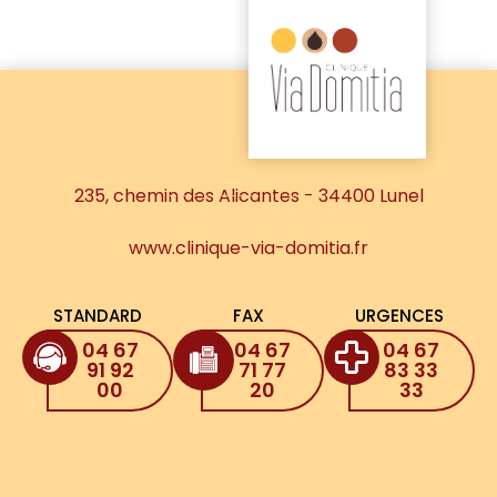
235, chemin des Alicantes - 34400 Lunel
www.clinique-via-domitia.fr
STANDARD
FAX
URGENCES
04 67
04 67
04 67
91 92
71 77
83 33
00
20
33