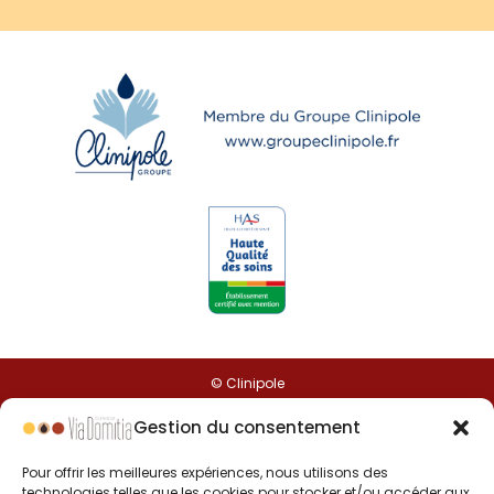
© Clinipole
Gestion du consentement
Presse
Pour offrir les meilleures expériences, nous utilisons des
Annuaire praticiens
technologies telles que les cookies pour stocker et/ou accéder aux