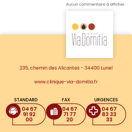
Aucun commentaire à afficher.
235, chemin des Alicantes - 34400 Lunel
www.clinique-via-domitia.fr
STANDARD
FAX
URGENCES
04 67
04 67
04 67
91 92
71 77
83 33
00
20
33